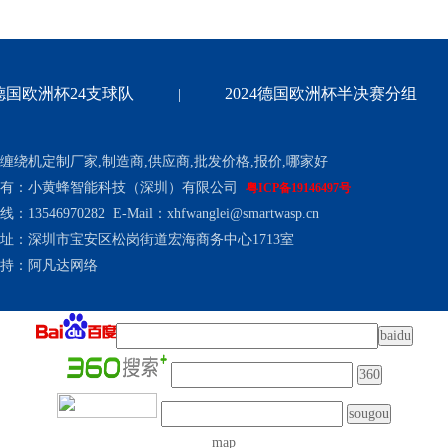
4德国欧洲杯24支球队
2024德国欧洲杯半决赛分组
|
缠绕机定制厂家,制造商,供应商,批发价格,报价,哪家好
所有：小黄蜂智能科技（深圳）有限公司
粤ICP备19146497号
13546970282 E-Mail：xhfwanglei@smartwasp.cn
址：深圳市宝安区松岗街道宏海商务中心1713室
持：
阿凡达网络
map