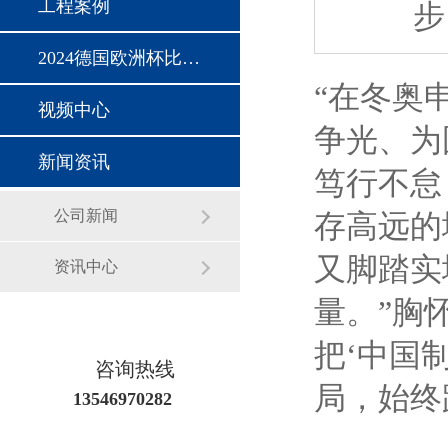
工程案例
步
2024德国欧洲杯比赛时间
“
在冬奥
视频中心
争光、为
新闻资讯
笃行不怠
公司新闻
存高远的
又脚踏实
资讯中心
量
。
”
胸
把
‘中国
咨询热线
局，始终
13546970282